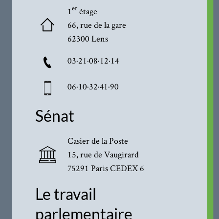
er
1
étage
66, rue de la gare
62300 Lens
03·21·08·12·14
06·10·32·41·90
Sénat
Casier de la Poste
15, rue de Vaugirard
75291 Paris CEDEX 6
Le travail
parlementaire