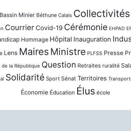
Collectivités
Bassin Minier
Béthune
Calais
Cérémonie
Courrier
Covid-19
on
EHPAD
E
Indus
Hôpital
Inauguration
ndicap
Hommage
Maires
Ministre
Lens
Presse
Pr
e
PLFSS
Question
Sal
Retraites
ruralité
 de la République
Solidarité
Territoires
Sénat
Sport
al
Transport
Élus
Économie
Éducation
école