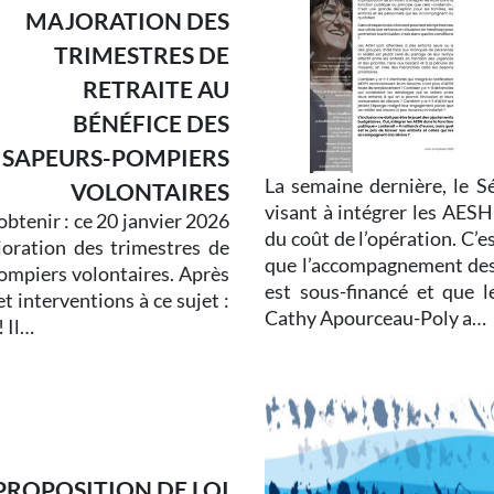
MAJORATION DES
TRIMESTRES DE
RETRAITE AU
BÉNÉFICE DES
SAPEURS-POMPIERS
La semaine dernière, le Sé
VOLONTAIRES
visant à intégrer les AESH
obtenir : ce 20 janvier 2026
du coût de l’opération. C’e
joration des trimestres de
que l’accompagnement des 
pompiers volontaires. Après
est sous-financé et que 
 interventions à ce sujet :
Cathy Apourceau-Poly a…
! Il…
PROPOSITION DE LOI