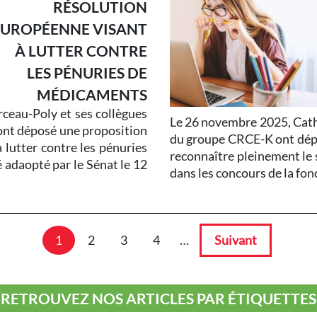
RÉSOLUTION
EUROPÉENNE VISANT
À LUTTER CONTRE
LES PÉNURIES DE
MÉDICAMENTS
ceau-Poly et ses collègues
Le 26 novembre 2025, Cath
ont déposé une proposition
du groupe CRCE-K ont dépo
 lutter contre les pénuries
reconnaître pleinement le 
adaopté par le Sénat le 12
dans les concours de la fon
1
2
3
4
…
Suivant
RETROUVEZ NOS ARTICLES PAR ÉTIQUETTES