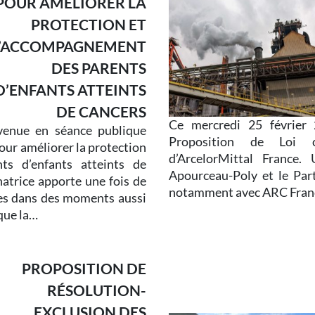
POUR AMÉLIORER LA
PROTECTION ET
L’ACCOMPAGNEMENT
DES PARENTS
D’ENFANTS ATTEINTS
DE CANCERS
Ce mercredi 25 février 
venue en séance publique
Proposition de Loi co
our améliorer la protection
d’ArcelorMittal France.
ts d’enfants atteints de
Apourceau-Poly et le Part
natrice apporte une fois de
notamment avec ARC Fran
les dans des moments aussi
que la…
PROPOSITION DE
RÉSOLUTION-
EXCLUSION DES