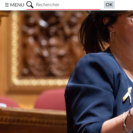
a
☰ MENU