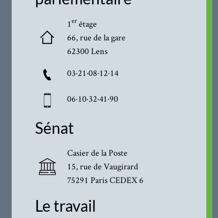
er
1
étage
66, rue de la gare
62300 Lens
03·21·08·12·14
06·10·32·41·90
Sénat
Casier de la Poste
15, rue de Vaugirard
75291 Paris CEDEX 6
Le travail