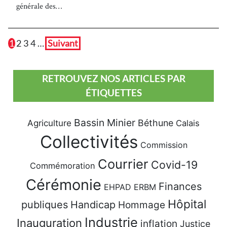
générale des…
1
2
3
4
…
Suivant
RETROUVEZ NOS ARTICLES PAR
ÉTIQUETTES
Bassin Minier
Béthune
Agriculture
Calais
Collectivités
Commission
Courrier
Covid-19
Commémoration
Cérémonie
Finances
EHPAD
ERBM
Hôpital
publiques
Handicap
Hommage
Industrie
Inauguration
inflation
Justice