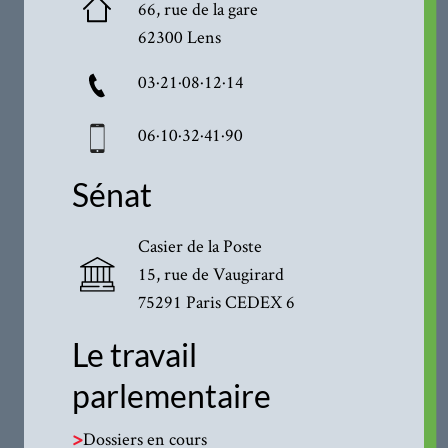
66, rue de la gare
62300 Lens
03·21·08·12·14
06·10·32·41·90
Sénat
Casier de la Poste
15, rue de Vaugirard
75291 Paris CEDEX 6
Le travail
parlementaire
>
Dossiers en cours