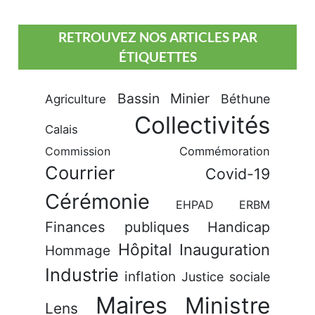
RETROUVEZ NOS ARTICLES PAR
ÉTIQUETTES
Bassin Minier
Béthune
Agriculture
Collectivités
Calais
Commission
Commémoration
Courrier
Covid-19
Cérémonie
EHPAD
ERBM
Finances publiques
Handicap
Hôpital
Inauguration
Hommage
Industrie
inflation
Justice sociale
Maires
Ministre
Lens