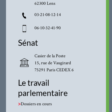
62300 Lens
03·21·08·12·14
06·10·32·41·90
Sénat
Casier de la Poste
15, rue de Vaugirard
75291 Paris CEDEX 6
Le travail
parlementaire
>
Dossiers en cours