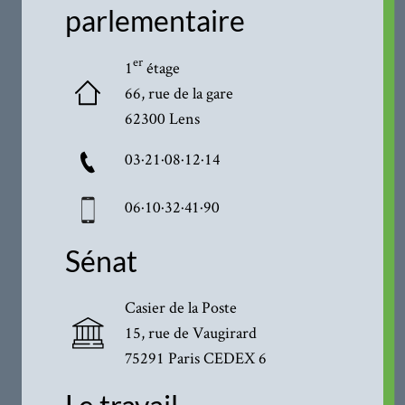
parlementaire
er
1
étage
66, rue de la gare
62300 Lens
03·21·08·12·14
06·10·32·41·90
Sénat
Casier de la Poste
15, rue de Vaugirard
75291 Paris CEDEX 6