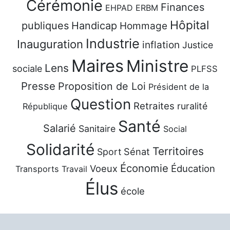
Cérémonie
Finances
EHPAD
ERBM
Hôpital
publiques
Handicap
Hommage
Industrie
Inauguration
inflation
Justice
Maires
Ministre
Lens
sociale
PLFSS
Presse
Proposition de Loi
Président de la
Question
Retraites
ruralité
République
Santé
Salarié
Sanitaire
Social
Solidarité
Territoires
Sénat
Sport
Économie
Voeux
Éducation
Transports
Travail
Élus
école