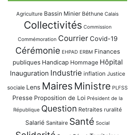
Bassin Minier
Béthune
Agriculture
Calais
Collectivités
Commission
Courrier
Covid-19
Commémoration
Cérémonie
Finances
EHPAD
ERBM
Hôpital
publiques
Handicap
Hommage
Industrie
Inauguration
inflation
Justice
Maires
Ministre
Lens
sociale
PLFSS
Presse
Proposition de Loi
Président de la
Question
Retraites
ruralité
République
Santé
Salarié
Sanitaire
Social