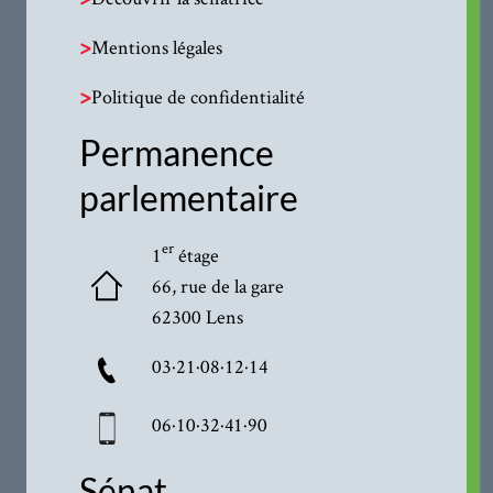
>
Mentions légales
>
Politique de confidentialité
Permanence
parlementaire
er
1
étage
66, rue de la gare
62300 Lens
03·21·08·12·14
06·10·32·41·90
Sénat