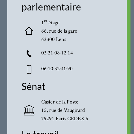
parlementaire
er
1
étage
66, rue de la gare
62300 Lens
03·21·08·12·14
06·10·32·41·90
Sénat
Casier de la Poste
15, rue de Vaugirard
75291 Paris CEDEX 6