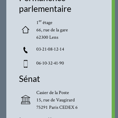
parlementaire
er
1
étage
66, rue de la gare
62300 Lens
03·21·08·12·14
06·10·32·41·90
Sénat
Casier de la Poste
15, rue de Vaugirard
75291 Paris CEDEX 6