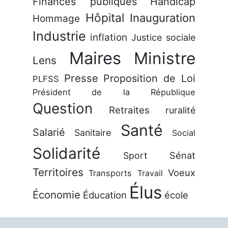
Finances publiques
Handicap
Hôpital
Inauguration
Hommage
Industrie
inflation
Justice sociale
Maires
Ministre
Lens
Presse
Proposition de Loi
PLFSS
Président de la République
Question
Retraites
ruralité
Santé
Salarié
Sanitaire
Social
Solidarité
Sénat
Sport
Territoires
Voeux
Transports
Travail
Élus
Économie
Éducation
école