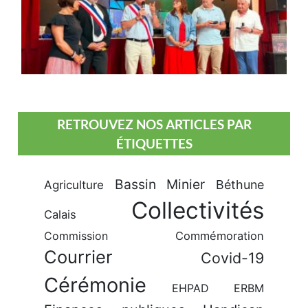
RETROUVEZ NOS ARTICLES PAR
ÉTIQUETTES
Bassin Minier
Béthune
Agriculture
Collectivités
Calais
Commission
Commémoration
Courrier
Covid-19
Cérémonie
EHPAD
ERBM