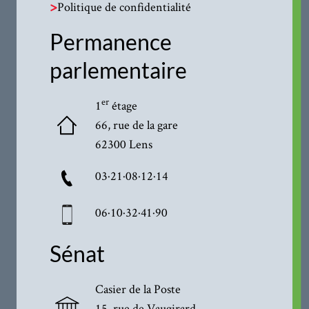
>
Politique de confidentialité
Permanence
parlementaire
er
1
étage
66, rue de la gare
62300 Lens
03·21·08·12·14
06·10·32·41·90
Sénat
Casier de la Poste
15, rue de Vaugirard