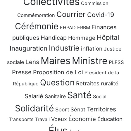
Collectivités
Commission
Courrier
Covid-19
Commémoration
Cérémonie
Finances
EHPAD
ERBM
Hôpital
publiques
Handicap
Hommage
Industrie
Inauguration
inflation
Justice
Maires
Ministre
Lens
sociale
PLFSS
Presse
Proposition de Loi
Président de la
Question
Retraites
ruralité
République
Santé
Salarié
Sanitaire
Social
Solidarité
Territoires
Sénat
Sport
Économie
Voeux
Éducation
Transports
Travail
Élus