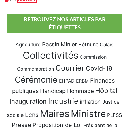
RETROUVEZ NOS ARTICLES PAR
ÉTIQUETTES
Bassin Minier
Béthune
Agriculture
Calais
Collectivités
Commission
Courrier
Covid-19
Commémoration
Cérémonie
Finances
EHPAD
ERBM
Hôpital
publiques
Handicap
Hommage
Industrie
Inauguration
inflation
Justice
Maires
Ministre
Lens
sociale
PLFSS
Presse
Proposition de Loi
Président de la