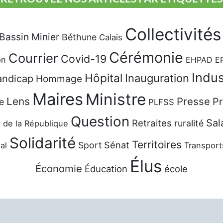
Collectivités
Bassin Minier
Béthune
Calais
Cérémonie
Courrier
Covid-19
on
EHPAD
E
Indus
Hôpital
Inauguration
ndicap
Hommage
Maires
Ministre
Lens
Presse
Pr
e
PLFSS
Question
Sal
Retraites
ruralité
 de la République
Solidarité
Territoires
Sénat
Sport
al
Transport
Élus
Économie
Éducation
école