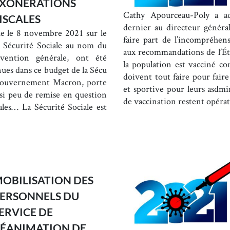
XONÉRATIONS
Cathy Apourceau-Poly a ad
ISCALES
dernier au directeur généra
e le 8 novembre 2021 sur le
faire part de l’incompréhen
 Sécurité Sociale au nom du
aux recommandations de l’Éta
ention générale, ont été
la population est vacciné con
ues dans ce budget de la Sécu
doivent tout faire pour faire
Gouvernement Macron, porte
et sportive pour leurs asdmin
 si peu de remise en question
de vaccination restent opéra
ales… La Sécurité Sociale est
OBILISATION DES
ERSONNELS DU
ERVICE DE
ÉANIMATION DE