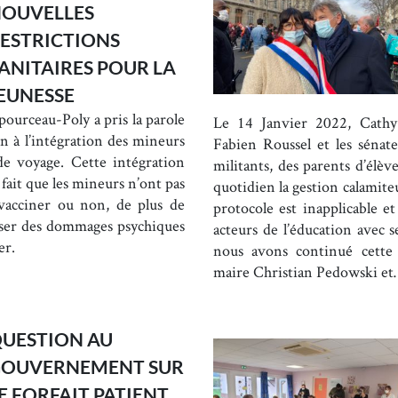
OUVELLES
ESTRICTIONS
ANITAIRES POUR LA
EUNESSE
ourceau-Poly a pris la parole
Le 14 Janvier 2022, Cathy
n à l’intégration des mineurs
Fabien Roussel et les séna
 de voyage. Cette intégration
militants, des parents d’élèv
fait que les mineurs n’ont pas
quotidien la gestion calamiteu
 vacciner ou non, de plus de
protocole est inapplicable e
auser des dommages psychiques
acteurs de l’éducation avec 
er.
nous avons continué cette 
maire Christian Pedowski e
UESTION AU
GOUVERNEMENT SUR
E FORFAIT PATIENT