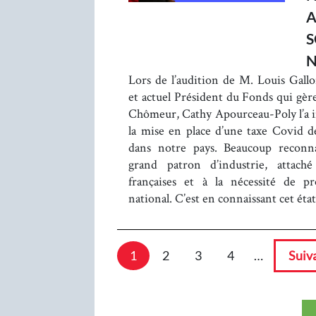
A
S
N
Lors de l’audition de M. Louis Galloi
et actuel Président du Fonds qui gère
Chômeur, Cathy Apourceau-Poly l’a int
la mise en place d’une taxe Covid des
dans notre pays. Beaucoup reconna
grand patron d’industrie, attaché 
françaises et à la nécessité de pr
national. C’est en connaissant cet ét
1
2
3
4
…
Suiv