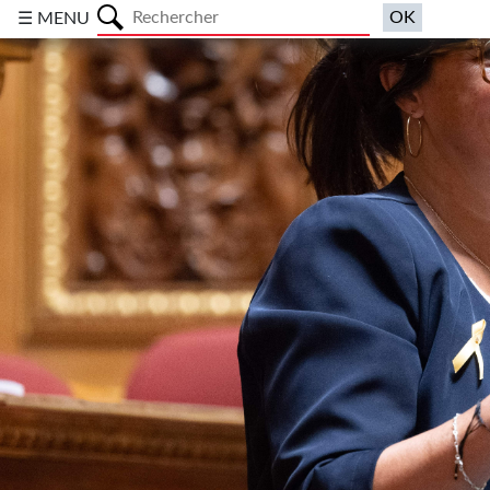
a
☰ MENU