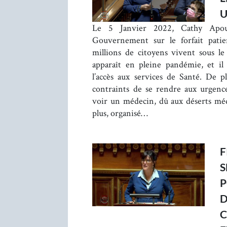
U
Le 5 Janvier 2022, Cathy Apour
Gouvernement sur le forfait patie
millions de citoyens vivent sous le 
apparaît en pleine pandémie, et il 
l’accès aux services de Santé. De p
contraints de se rendre aux urgence
voir un médecin, dû aux déserts méd
plus, organisé…
F
S
P
D
C