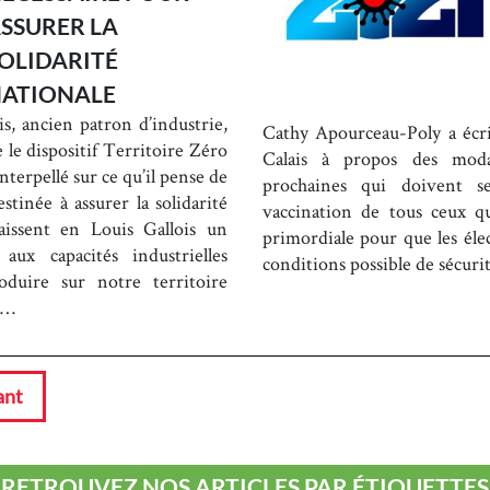
SSURER LA
OLIDARITÉ
ATIONALE
s, ancien patron d’industrie,
Cathy Apourceau-Poly a écri
 le dispositif Territoire Zéro
Calais à propos des modal
erpellé sur ce qu’il pense de
prochaines qui doivent se
tinée à assurer la solidarité
vaccination de tous ceux q
issent en Louis Gallois un
primordiale pour que les éle
aux capacités industrielles
conditions possible de sécurit
oduire sur notre territoire
at…
ant
RETROUVEZ NOS ARTICLES PAR ÉTIQUETTES