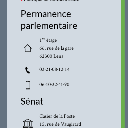
Permanence
parlementaire
er
1
étage
66, rue de la gare
62300 Lens
03·21·08·12·14
06·10·32·41·90
Sénat
Casier de la Poste
15, rue de Vaugirard