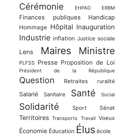
Cérémonie
EHPAD
ERBM
Finances publiques
Handicap
Hôpital
Inauguration
Hommage
Industrie
inflation
Justice sociale
Maires
Ministre
Lens
Presse
Proposition de Loi
PLFSS
Président de la République
Question
Retraites
ruralité
Santé
Salarié
Sanitaire
Social
Solidarité
Sénat
Sport
Territoires
Voeux
Transports
Travail
Élus
Économie
Éducation
école