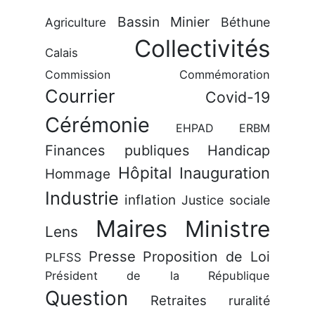
Bassin Minier
Béthune
Agriculture
Collectivités
Calais
Commission
Commémoration
Courrier
Covid-19
Cérémonie
EHPAD
ERBM
Finances publiques
Handicap
Hôpital
Inauguration
Hommage
Industrie
inflation
Justice sociale
Maires
Ministre
Lens
Presse
Proposition de Loi
PLFSS
Président de la République
Question
Retraites
ruralité