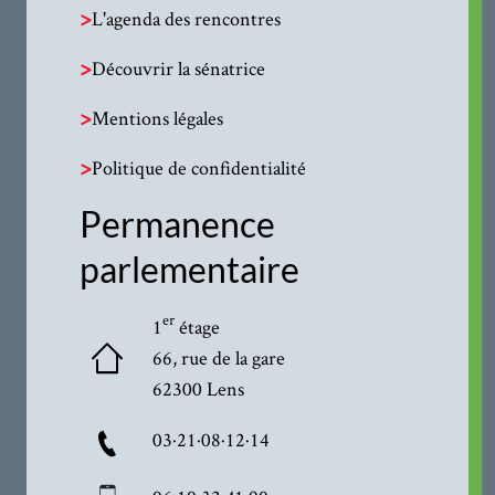
>
L'agenda des rencontres
>
Découvrir la sénatrice
>
Mentions légales
>
Politique de confidentialité
Permanence
parlementaire
er
1
étage
66, rue de la gare
62300 Lens
03·21·08·12·14