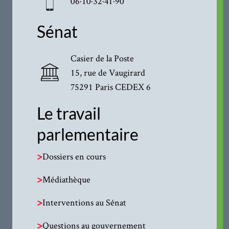
06·10·32·41·90
Sénat
Casier de la Poste
15, rue de Vaugirard
75291 Paris CEDEX 6
Le travail
parlementaire
>
Dossiers en cours
>
Médiathèque
>
Interventions au Sénat
>
Questions au gouvernement