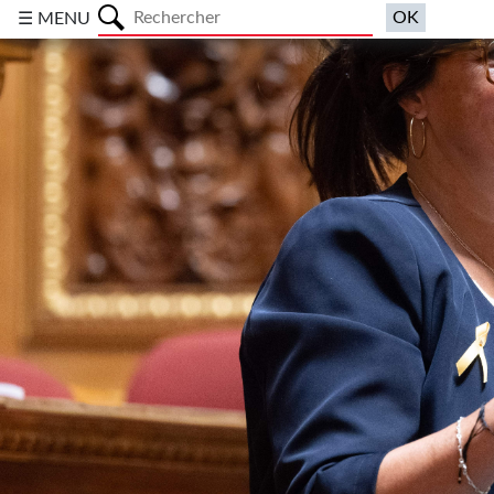
a
☰ MENU