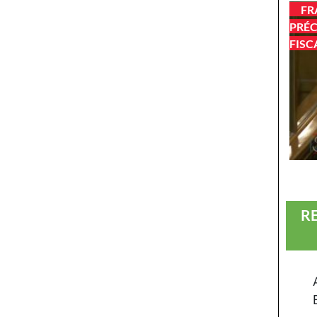
FR
PRÉC
FISC
R