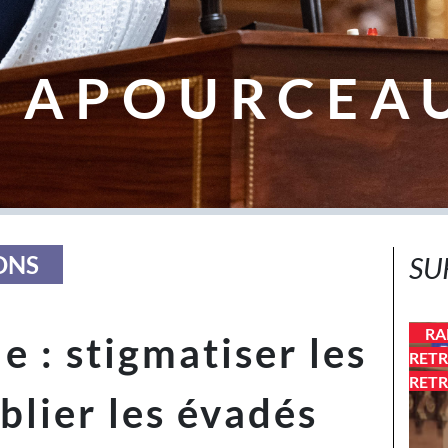
 APOURCEA
ONS
SU
RA
e : stigmatiser les
RETR
RETR
blier les évadés