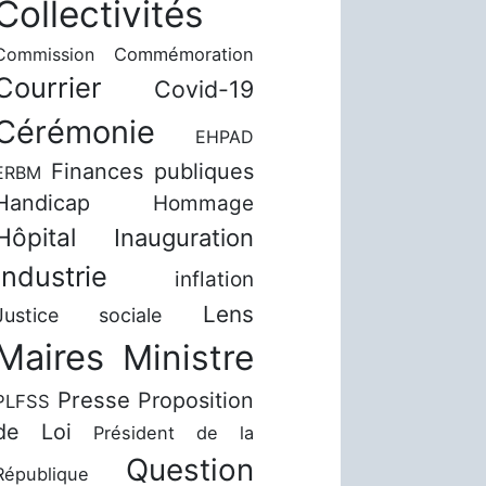
Collectivités
Commission
Commémoration
Courrier
Covid-19
Cérémonie
EHPAD
Finances publiques
ERBM
Handicap
Hommage
Hôpital
Inauguration
Industrie
inflation
Lens
Justice sociale
Maires
Ministre
Presse
Proposition
PLFSS
de Loi
Président de la
Question
République