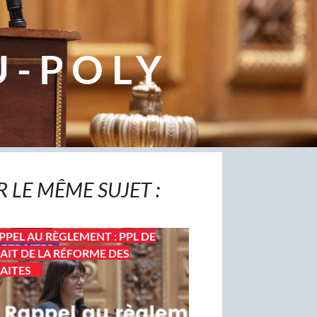
U-POLY
R LE MÊME SUJET :
PPEL AU RÈGLEMENT : PPL DE
AIT DE LA RÉFORME DES
AITES