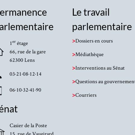
ermanence
Le travail
arlementaire
parlementaire
>
Dossiers en cours
er
1
étage
66, rue de la gare
>
Médiathèque
62300 Lens
>
Interventions au Sénat
03·21·08·12·14
>
Questions au gouvernemen
06·10·32·41·90
>
Courriers
énat
Casier de la Poste
15, rue de Vaugirard