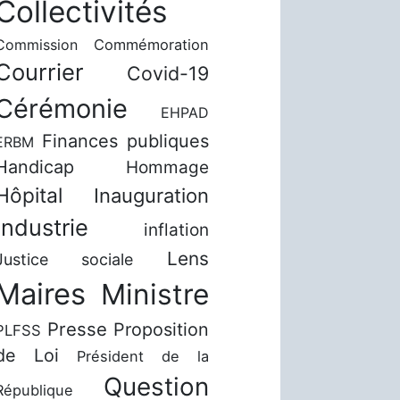
Collectivités
Commission
Commémoration
Courrier
Covid-19
Cérémonie
EHPAD
Finances publiques
ERBM
Handicap
Hommage
Hôpital
Inauguration
Industrie
inflation
Lens
Justice sociale
Maires
Ministre
Presse
Proposition
PLFSS
de Loi
Président de la
Question
République