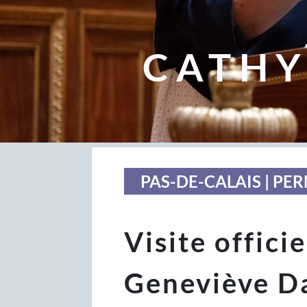
CATHY
PAS-DE-CALAIS | P
Visite offici
Geneviève Da