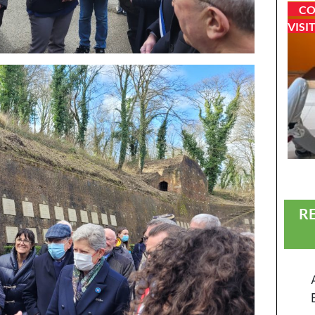
CO
VISI
R