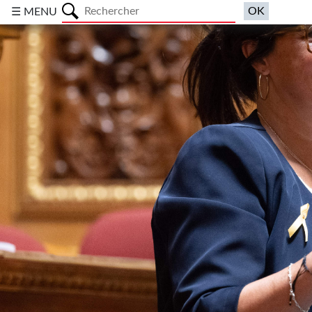
a
☰ MENU