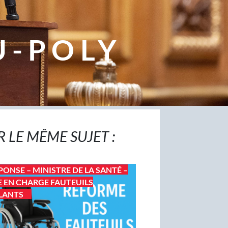
U-POLY
R LE MÊME SUJET :
PONSE – MINISTRE DE LA SANTÉ –
E EN CHARGE FAUTEUILS
LANTS