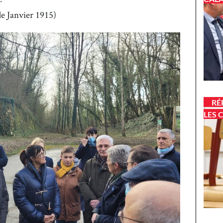
e Janvier 1915)
RÉ
LES 