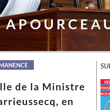
 APOURCEA
ERMANENCE
SU
RÉ
elle de la Ministre
PRIS
ROU
rrieussecq, en