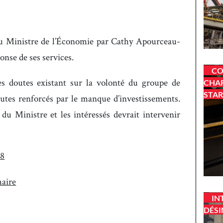
e au Ministre de l’Économie par Cathy Apourceau-
onse de ses services.
CO
 des doutes existant sur la volonté du groupe de
CHAR
STAR
 doutes renforcés par le manque d’investissements.
du Ministre et les intéressés devrait intervenir
18
maire
IN
DÉSI