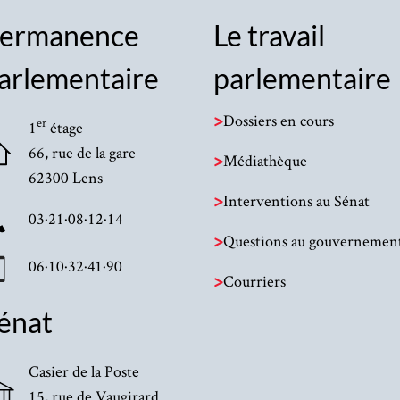
ermanence
Le travail
arlementaire
parlementaire
>
Dossiers en cours
er
1
étage
66, rue de la gare
>
Médiathèque
62300 Lens
>
Interventions au Sénat
03·21·08·12·14
>
Questions au gouvernemen
06·10·32·41·90
>
Courriers
énat
Casier de la Poste
15, rue de Vaugirard