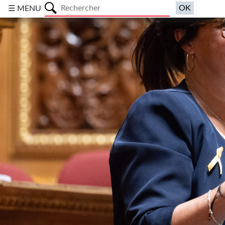
a
☰ MENU