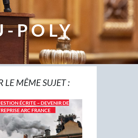
U-POLY
R LE MÊME SUJET :
ESTION ÉCRITE – DEVENIR DE
TREPRISE ARC FRANCE