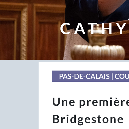
CATHY
PAS-DE-CALAIS | CO
Une premièr
Bridgestone