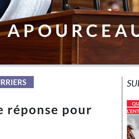
 APOURCEA
URRIERS
SU
QU
e réponse pour
L’EN