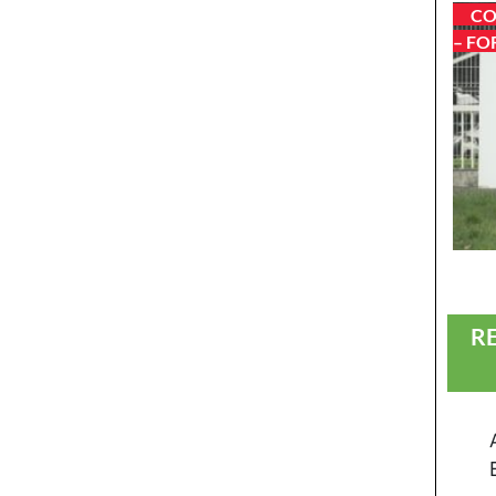
CO
– FO
R