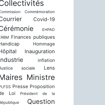
Collectivités
Commission
Commémoration
Courrier
Covid-19
Cérémonie
EHPAD
Finances publiques
ERBM
Handicap
Hommage
Hôpital
Inauguration
Industrie
inflation
Lens
Justice sociale
Maires
Ministre
Presse
Proposition
PLFSS
de Loi
Président de la
Question
République