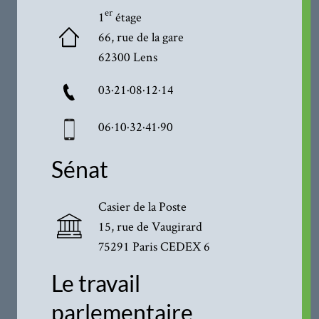
er
1
étage
66, rue de la gare
62300 Lens
03·21·08·12·14
06·10·32·41·90
Sénat
Casier de la Poste
15, rue de Vaugirard
75291 Paris CEDEX 6
Le travail
parlementaire