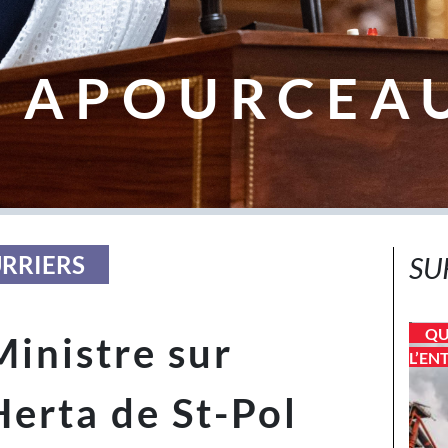
 APOURCEA
URRIERS
SU
QU
inistre sur
L’EN
Herta de St-Pol