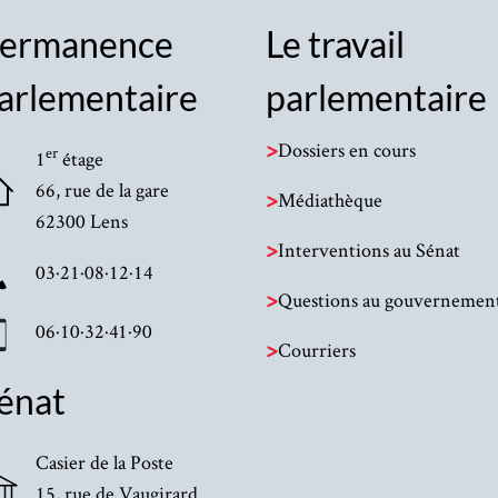
ermanence
Le travail
arlementaire
parlementaire
>
Dossiers en cours
er
1
étage
66, rue de la gare
>
Médiathèque
62300 Lens
>
Interventions au Sénat
03·21·08·12·14
>
Questions au gouvernemen
06·10·32·41·90
>
Courriers
énat
Casier de la Poste
15, rue de Vaugirard