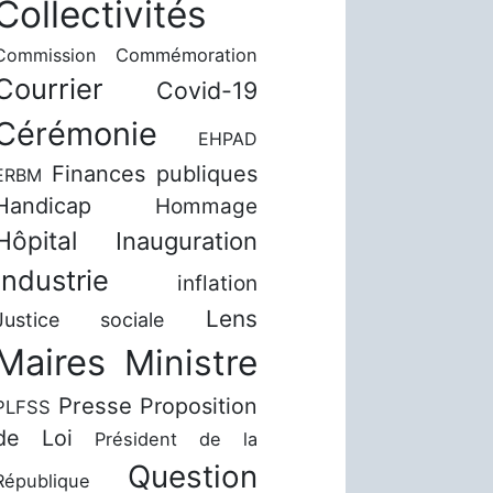
Collectivités
Commission
Commémoration
Courrier
Covid-19
Cérémonie
EHPAD
Finances publiques
ERBM
Handicap
Hommage
Hôpital
Inauguration
Industrie
inflation
Lens
Justice sociale
Maires
Ministre
Presse
Proposition
PLFSS
de Loi
Président de la
Question
République