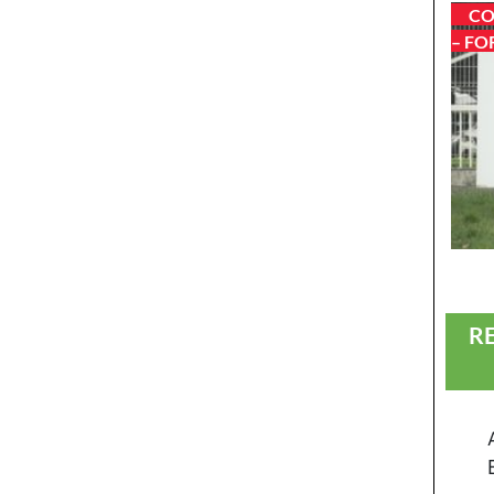
CO
– FO
R