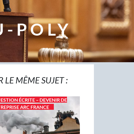
U-POLY
R LE MÊME SUJET :
ESTION ÉCRITE – DEVENIR DE
TREPRISE ARC FRANCE