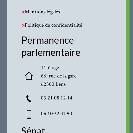
>
Mentions légales
>
Politique de confidentialité
Permanence
parlementaire
er
1
étage
66, rue de la gare
62300 Lens
03·21·08·12·14
06·10·32·41·90
Sénat