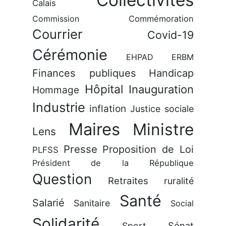
Calais
Commission
Commémoration
Courrier
Covid-19
Cérémonie
EHPAD
ERBM
Finances publiques
Handicap
Hôpital
Inauguration
Hommage
Industrie
inflation
Justice sociale
Maires
Ministre
Lens
Presse
Proposition de Loi
PLFSS
Président de la République
Question
Retraites
ruralité
Santé
Salarié
Sanitaire
Social
Solidarité
Sénat
Sport