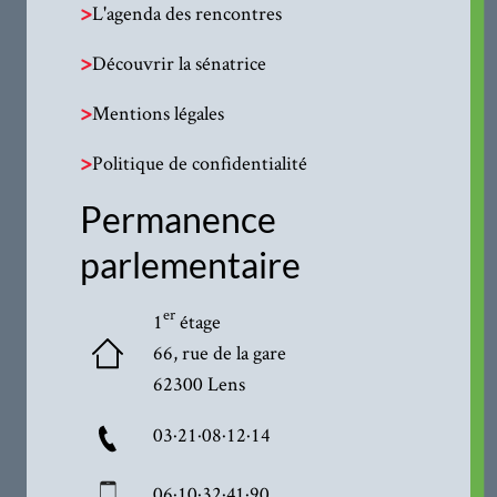
>
L'agenda des rencontres
>
Découvrir la sénatrice
>
Mentions légales
>
Politique de confidentialité
Permanence
parlementaire
er
1
étage
66, rue de la gare
62300 Lens
03·21·08·12·14
06·10·32·41·90