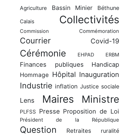
Bassin Minier
Béthune
Agriculture
Collectivités
Calais
Commission
Commémoration
Courrier
Covid-19
Cérémonie
EHPAD
ERBM
Finances publiques
Handicap
Hôpital
Inauguration
Hommage
Industrie
inflation
Justice sociale
Maires
Ministre
Lens
Presse
Proposition de Loi
PLFSS
Président de la République
Question
Retraites
ruralité