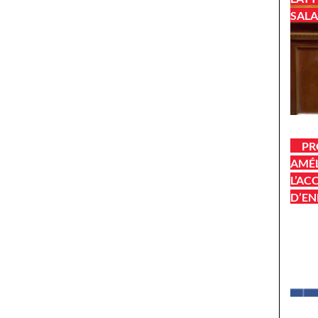
SALA
PR
AMÉL
L’AC
D’EN