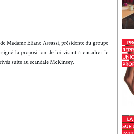
 de Madame Eliane Assassi, présidente du groupe
PR
REPR
signé la proposition de loi visant à encadrer le
UNIO
privés suite au scandale McKinsey.
PROF
LA
SUR 
L’AT