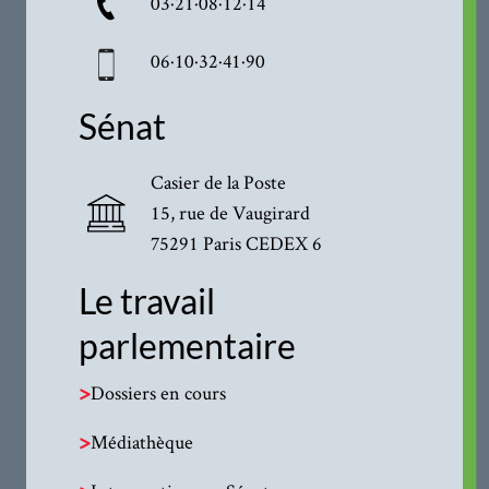
03·21·08·12·14
06·10·32·41·90
Sénat
Casier de la Poste
15, rue de Vaugirard
75291 Paris CEDEX 6
Le travail
parlementaire
>
Dossiers en cours
>
Médiathèque