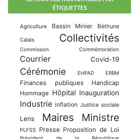
ÉTIQUETTES
Bassin Minier
Béthune
Agriculture
Collectivités
Calais
Commission
Commémoration
Courrier
Covid-19
Cérémonie
EHPAD
ERBM
Finances publiques
Handicap
Hôpital
Inauguration
Hommage
Industrie
inflation
Justice sociale
Maires
Ministre
Lens
Presse
Proposition de Loi
PLFSS
Président de la République