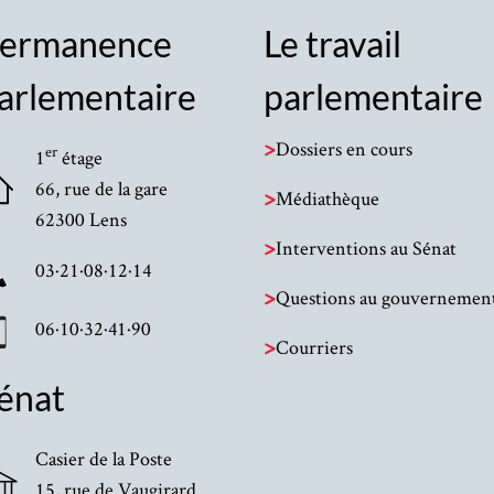
ermanence
Le travail
arlementaire
parlementaire
>
Dossiers en cours
er
1
étage
66, rue de la gare
>
Médiathèque
62300 Lens
>
Interventions au Sénat
03·21·08·12·14
>
Questions au gouvernemen
06·10·32·41·90
>
Courriers
énat
Casier de la Poste
15, rue de Vaugirard