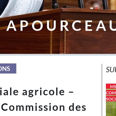
 APOURCEA
ONS
SU
MS
iale agricole –
COMM
SOCI
n Commission des