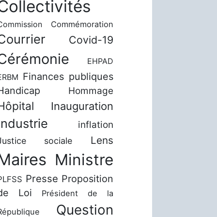
Collectivités
Commission
Commémoration
Courrier
Covid-19
Cérémonie
EHPAD
Finances publiques
ERBM
Handicap
Hommage
Hôpital
Inauguration
Industrie
inflation
Lens
Justice sociale
Maires
Ministre
Presse
Proposition
PLFSS
de Loi
Président de la
Question
République