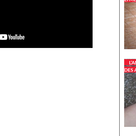
L’
DES 