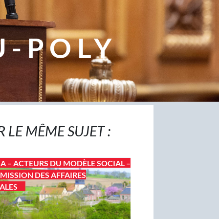
U-POLY
R LE MÊME SUJET :
A – ACTEURS DU MODÈLE SOCIAL –
ISSION DES AFFAIRES
ALES