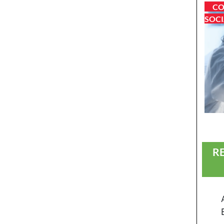
CO
SOCI
R