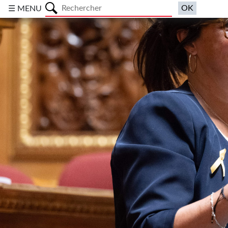
a
☰ MENU