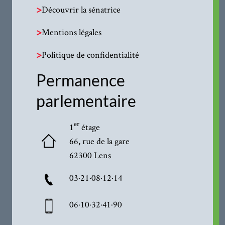
>
Découvrir la sénatrice
>
Mentions légales
>
Politique de confidentialité
Permanence
parlementaire
er
1
étage
66, rue de la gare
62300 Lens
03·21·08·12·14
06·10·32·41·90