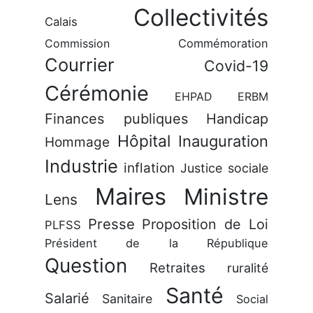
Collectivités
Calais
Commission
Commémoration
Courrier
Covid-19
Cérémonie
EHPAD
ERBM
Finances publiques
Handicap
Hôpital
Inauguration
Hommage
Industrie
inflation
Justice sociale
Maires
Ministre
Lens
Presse
Proposition de Loi
PLFSS
Président de la République
Question
Retraites
ruralité
Santé
Salarié
Sanitaire
Social