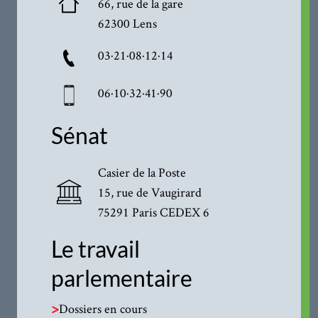
66, rue de la gare
62300 Lens
03·21·08·12·14
06·10·32·41·90
Sénat
Casier de la Poste
15, rue de Vaugirard
75291 Paris CEDEX 6
Le travail
parlementaire
>
Dossiers en cours