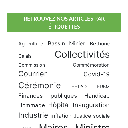
RETROUVEZ NOS ARTICLES PAR
ÉTIQUETTES
Bassin Minier
Béthune
Agriculture
Collectivités
Calais
Commission
Commémoration
Courrier
Covid-19
Cérémonie
EHPAD
ERBM
Finances publiques
Handicap
Hôpital
Inauguration
Hommage
Industrie
inflation
Justice sociale
Maires
Ministre