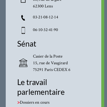
62300 Lens
03·21·08·12·14
06·10·32·41·90
Sénat
Casier de la Poste
15, rue de Vaugirard
75291 Paris CEDEX 6
Le travail
parlementaire
>
Dossiers en cours