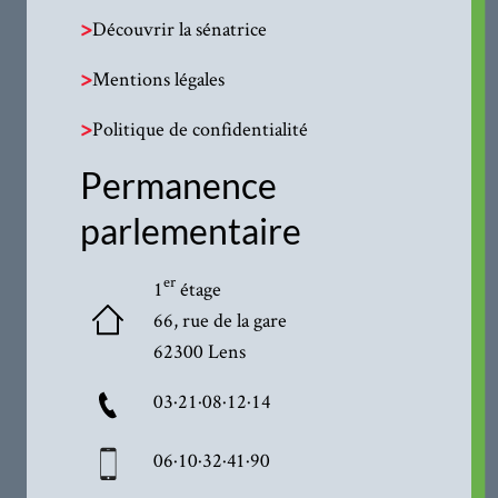
>
Découvrir la sénatrice
>
Mentions légales
>
Politique de confidentialité
Permanence
parlementaire
er
1
étage
66, rue de la gare
62300 Lens
03·21·08·12·14
06·10·32·41·90