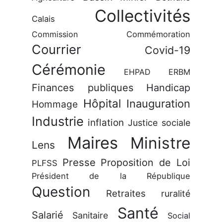
Collectivités
Calais
Commission
Commémoration
Courrier
Covid-19
Cérémonie
EHPAD
ERBM
Finances publiques
Handicap
Hôpital
Inauguration
Hommage
Industrie
inflation
Justice sociale
Maires
Ministre
Lens
Presse
Proposition de Loi
PLFSS
Président de la République
Question
Retraites
ruralité
Santé
Salarié
Sanitaire
Social