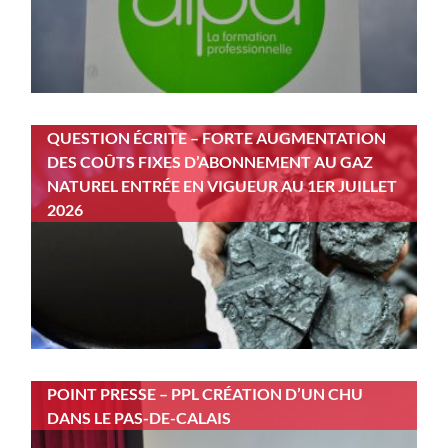
QUESTION ÉCRITE – FORTE AUGMENTATION
DES COÛTS FIXES D’ABONNEMENT AU GAZ
NATUREL ENTRÉE EN VIGUEUR AU 1ER JUILLET
2026
POINT PRESSE – PPL CRÉATION D’UN CHU
DANS LE PAS-DE-CALAIS