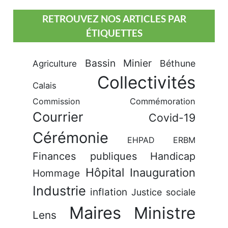
RETROUVEZ NOS ARTICLES PAR
ÉTIQUETTES
Bassin Minier
Béthune
Agriculture
Collectivités
Calais
Commission
Commémoration
Courrier
Covid-19
Cérémonie
EHPAD
ERBM
Finances publiques
Handicap
Hôpital
Inauguration
Hommage
Industrie
inflation
Justice sociale
Maires
Ministre
Lens