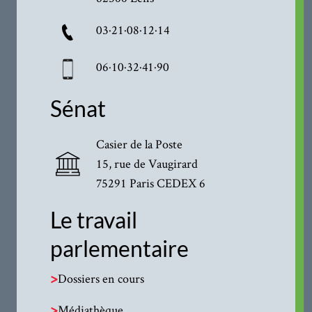
03·21·08·12·14
06·10·32·41·90
Sénat
Casier de la Poste
15, rue de Vaugirard
75291 Paris CEDEX 6
Le travail
parlementaire
>
Dossiers en cours
>
Médiathèque