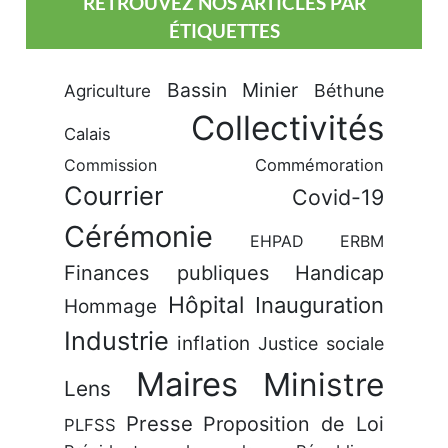
RETROUVEZ NOS ARTICLES PAR
ÉTIQUETTES
Bassin Minier
Béthune
Agriculture
Collectivités
Calais
Commission
Commémoration
Courrier
Covid-19
Cérémonie
EHPAD
ERBM
Finances publiques
Handicap
Hôpital
Inauguration
Hommage
Industrie
inflation
Justice sociale
Maires
Ministre
Lens
Presse
Proposition de Loi
PLFSS