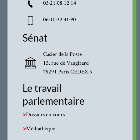
03·21·08·12·14
06·10·32·41·90
Sénat
Casier de la Poste
15, rue de Vaugirard
75291 Paris CEDEX 6
Le travail
parlementaire
>
Dossiers en cours
>
Médiathèque