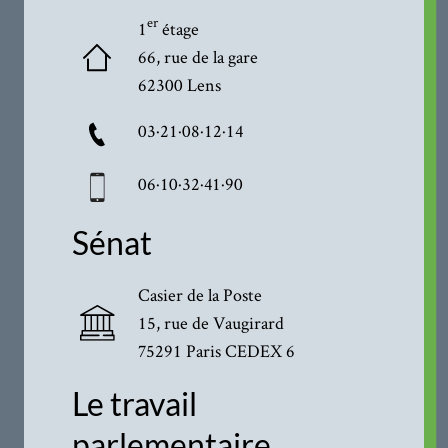
er
1
étage
66, rue de la gare
62300 Lens
03·21·08·12·14
06·10·32·41·90
Sénat
Casier de la Poste
15, rue de Vaugirard
75291 Paris CEDEX 6
Le travail
parlementaire