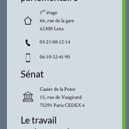
er
1
étage
66, rue de la gare
62300 Lens
03·21·08·12·14
06·10·32·41·90
Sénat
Casier de la Poste
15, rue de Vaugirard
75291 Paris CEDEX 6
Le travail