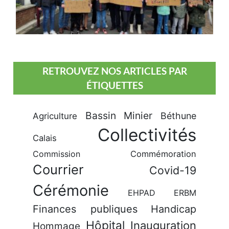
RETROUVEZ NOS ARTICLES PAR
ÉTIQUETTES
Bassin Minier
Béthune
Agriculture
Collectivités
Calais
Commission
Commémoration
Courrier
Covid-19
Cérémonie
EHPAD
ERBM
Finances publiques
Handicap
Hôpital
Inauguration
Hommage