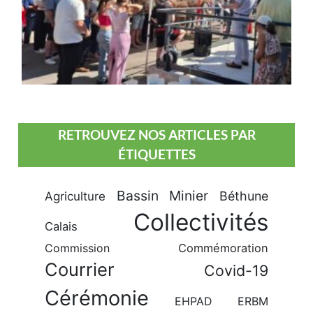
RETROUVEZ NOS ARTICLES PAR
ÉTIQUETTES
Bassin Minier
Béthune
Agriculture
Collectivités
Calais
Commission
Commémoration
Courrier
Covid-19
Cérémonie
EHPAD
ERBM