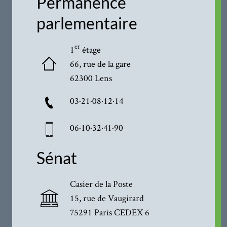
Permanence
parlementaire
er
1
étage
66, rue de la gare
62300 Lens
03·21·08·12·14
06·10·32·41·90
Sénat
Casier de la Poste
15, rue de Vaugirard
75291 Paris CEDEX 6