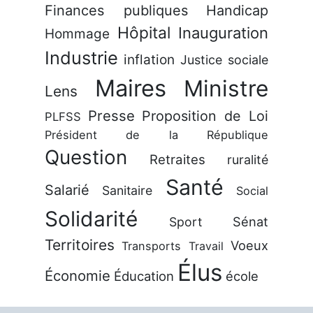
Finances publiques
Handicap
Hôpital
Inauguration
Hommage
Industrie
inflation
Justice sociale
Maires
Ministre
Lens
Presse
Proposition de Loi
PLFSS
Président de la République
Question
Retraites
ruralité
Santé
Salarié
Sanitaire
Social
Solidarité
Sénat
Sport
Territoires
Voeux
Transports
Travail
Élus
Économie
Éducation
école