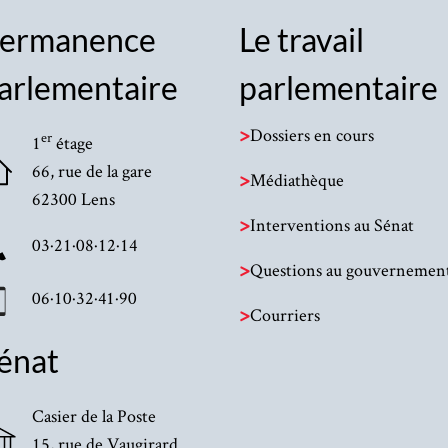
ermanence
Le travail
arlementaire
parlementaire
>
Dossiers en cours
er
1
étage
66, rue de la gare
>
Médiathèque
62300 Lens
>
Interventions au Sénat
03·21·08·12·14
>
Questions au gouvernemen
06·10·32·41·90
>
Courriers
énat
Casier de la Poste
15, rue de Vaugirard