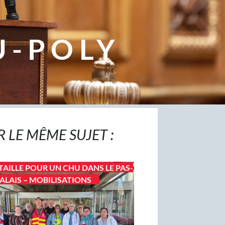
U-POLY
R LE MÊME SUJET :
TAILLE POUR UN CHU DANS LE PAS-
ALAIS – MOBILISATIONS