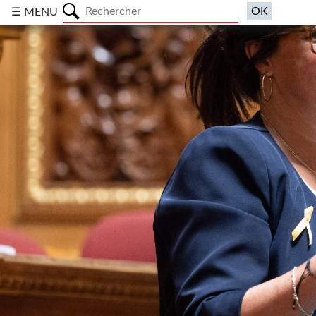
a
☰ MENU