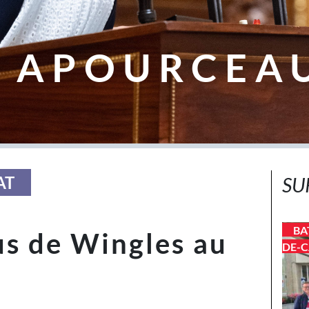
 APOURCEA
AT
SU
BA
lus de Wingles au
DE-C