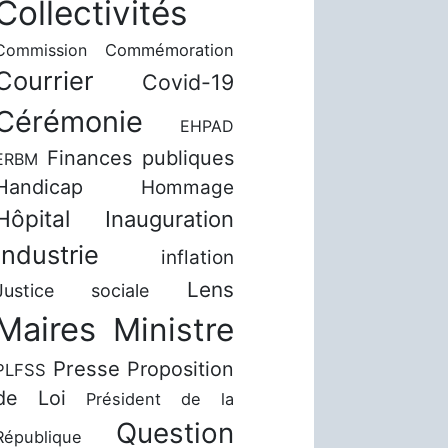
Collectivités
Commission
Commémoration
Courrier
Covid-19
Cérémonie
EHPAD
Finances publiques
ERBM
Handicap
Hommage
Hôpital
Inauguration
Industrie
inflation
Lens
Justice sociale
Maires
Ministre
Presse
Proposition
PLFSS
de Loi
Président de la
Question
République