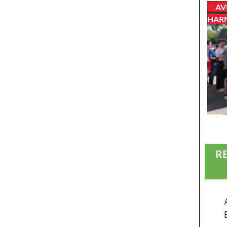
AV
HAR
R