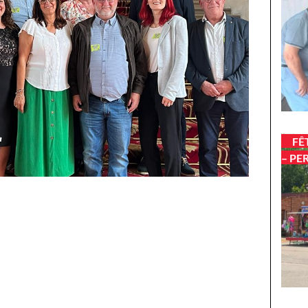
FÊ
– PE