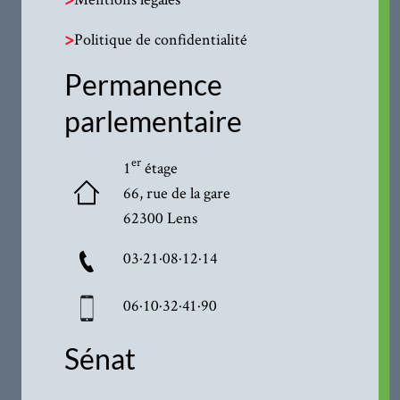
>
Politique de confidentialité
Permanence
parlementaire
er
1
étage
66, rue de la gare
62300 Lens
03·21·08·12·14
06·10·32·41·90
Sénat