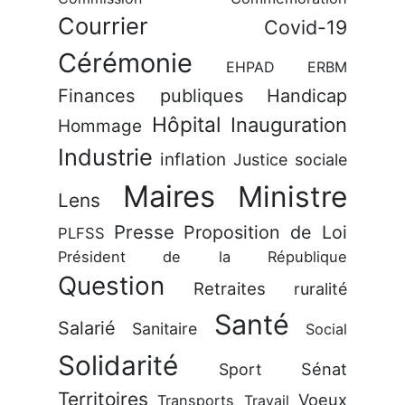
Courrier
Covid-19
Cérémonie
EHPAD
ERBM
Finances publiques
Handicap
Hôpital
Inauguration
Hommage
Industrie
inflation
Justice sociale
Maires
Ministre
Lens
Presse
Proposition de Loi
PLFSS
Président de la République
Question
Retraites
ruralité
Santé
Salarié
Sanitaire
Social
Solidarité
Sénat
Sport
Territoires
Voeux
Transports
Travail