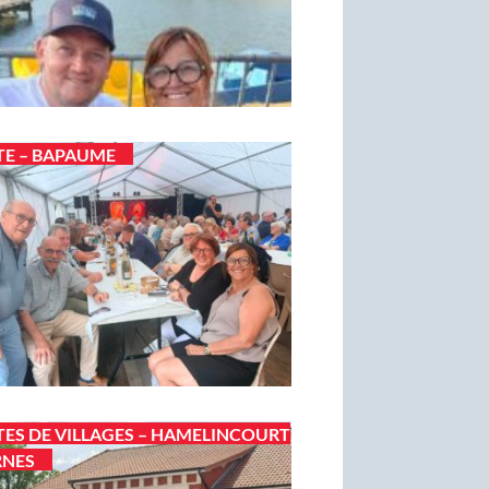
TE – BAPAUME
TES DE VILLAGES – HAMELINCOURT
RNES