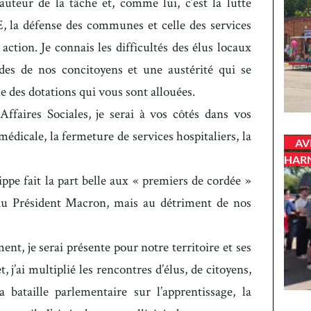
auteur de la tâche et, comme lui, c’est la lutte
E, la défense des communes et celle des services
ction. Je connais les difficultés des élus locaux
ndes de nos concitoyens et une austérité qui se
e des dotations qui vous sont allouées.
aires Sociales, je serai à vos côtés dans vos
médicale, la fermeture de services hospitaliers, la
AV
HAR
pe fait la part belle aux « premiers de cordée »
du Président Macron, mais au détriment de nos
t, je serai présente pour notre territoire et ses
, j’ai multiplié les rencontres d’élus, de citoyens,
 bataille parlementaire sur l’apprentissage, la