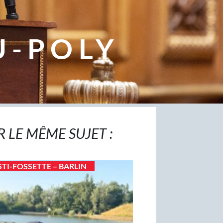
U-POLY
R LE MÊME SUJET :
STI-FOSSETTE – BARLIN