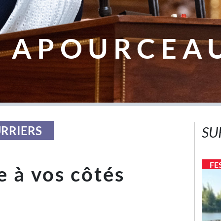
 APOURCEA
URRIERS
SU
FE
e à vos côtés