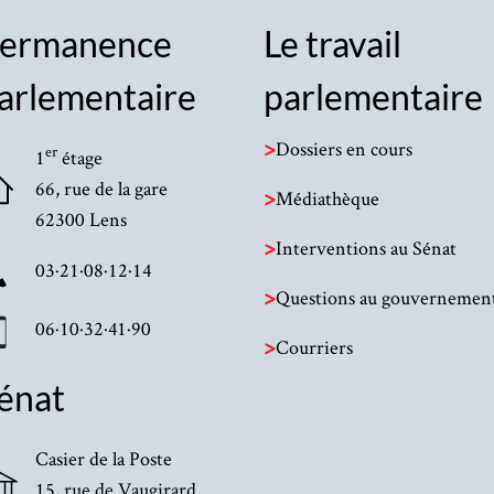
ermanence
Le travail
arlementaire
parlementaire
>
Dossiers en cours
er
1
étage
66, rue de la gare
>
Médiathèque
62300 Lens
>
Interventions au Sénat
03·21·08·12·14
>
Questions au gouvernemen
06·10·32·41·90
>
Courriers
énat
Casier de la Poste
15, rue de Vaugirard