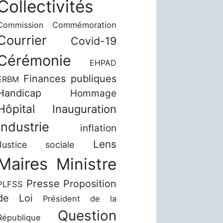
Collectivités
Commission
Commémoration
Courrier
Covid-19
Cérémonie
EHPAD
Finances publiques
ERBM
Handicap
Hommage
Hôpital
Inauguration
Industrie
inflation
Lens
Justice sociale
Maires
Ministre
Presse
Proposition
PLFSS
de Loi
Président de la
Question
République