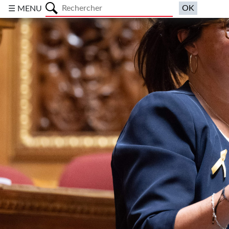
a
☰ MENU