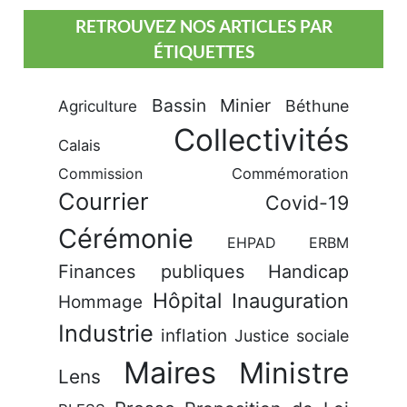
RETROUVEZ NOS ARTICLES PAR
ÉTIQUETTES
Bassin Minier
Béthune
Agriculture
Collectivités
Calais
Commission
Commémoration
Courrier
Covid-19
Cérémonie
EHPAD
ERBM
Finances publiques
Handicap
Hôpital
Inauguration
Hommage
Industrie
inflation
Justice sociale
Maires
Ministre
Lens