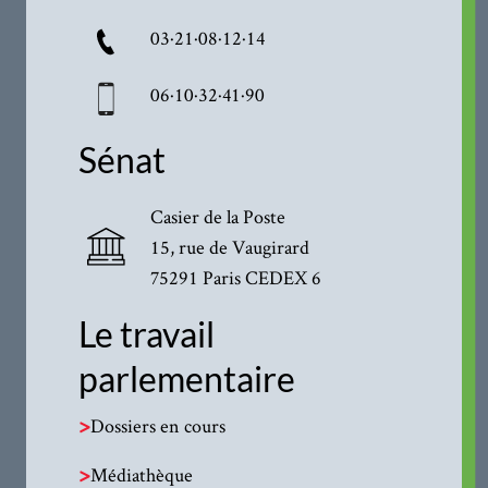
03·21·08·12·14
06·10·32·41·90
Sénat
Casier de la Poste
15, rue de Vaugirard
75291 Paris CEDEX 6
Le travail
parlementaire
>
Dossiers en cours
>
Médiathèque