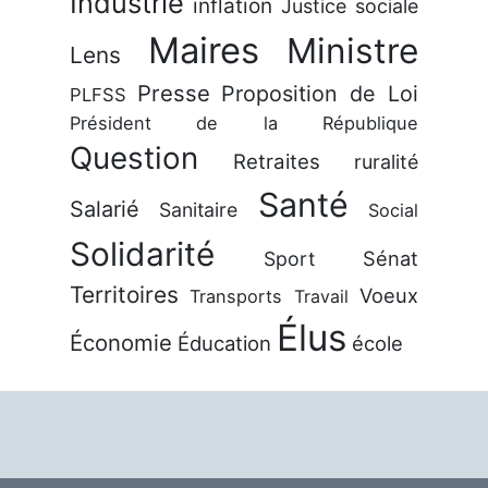
Industrie
inflation
Justice sociale
Maires
Ministre
Lens
Presse
Proposition de Loi
PLFSS
Président de la République
Question
Retraites
ruralité
Santé
Salarié
Sanitaire
Social
Solidarité
Sénat
Sport
Territoires
Voeux
Transports
Travail
Élus
Économie
Éducation
école