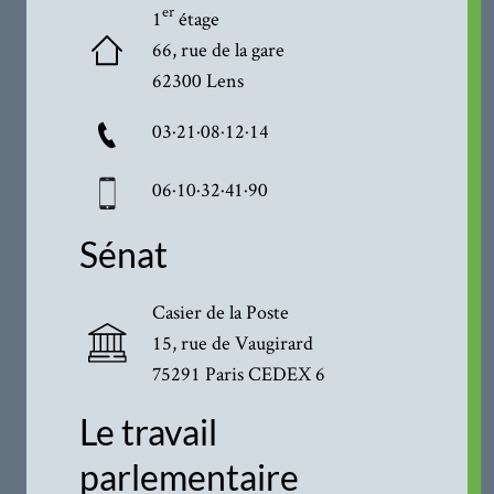
er
1
étage
66, rue de la gare
62300 Lens
03·21·08·12·14
06·10·32·41·90
Sénat
Casier de la Poste
15, rue de Vaugirard
75291 Paris CEDEX 6
Le travail
parlementaire