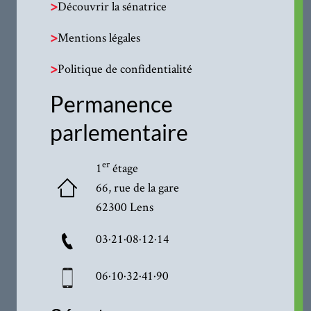
>
Découvrir la sénatrice
>
Mentions légales
>
Politique de confidentialité
Permanence
parlementaire
er
1
étage
66, rue de la gare
62300 Lens
03·21·08·12·14
06·10·32·41·90