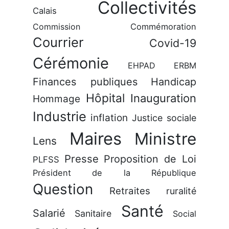
Collectivités
Calais
Commission
Commémoration
Courrier
Covid-19
Cérémonie
EHPAD
ERBM
Finances publiques
Handicap
Hôpital
Inauguration
Hommage
Industrie
inflation
Justice sociale
Maires
Ministre
Lens
Presse
Proposition de Loi
PLFSS
Président de la République
Question
Retraites
ruralité
Santé
Salarié
Sanitaire
Social