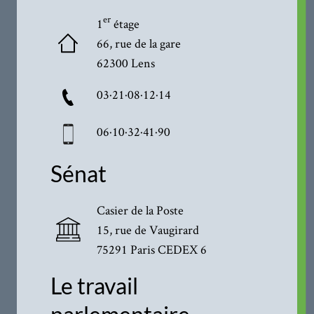
er
1
étage
66, rue de la gare
62300 Lens
03·21·08·12·14
06·10·32·41·90
Sénat
Casier de la Poste
15, rue de Vaugirard
75291 Paris CEDEX 6
Le travail