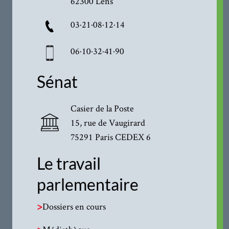
62300 Lens
03·21·08·12·14
06·10·32·41·90
Sénat
Casier de la Poste
15, rue de Vaugirard
75291 Paris CEDEX 6
Le travail
parlementaire
>
Dossiers en cours
>