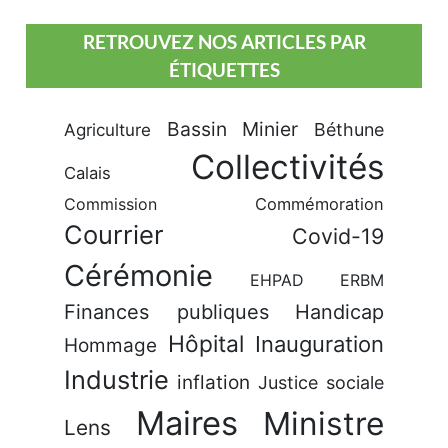
RETROUVEZ NOS ARTICLES PAR
ÉTIQUETTES
Bassin Minier
Béthune
Agriculture
Collectivités
Calais
Commission
Commémoration
Courrier
Covid-19
Cérémonie
EHPAD
ERBM
Finances publiques
Handicap
Hôpital
Inauguration
Hommage
Industrie
inflation
Justice sociale
Maires
Ministre
Lens