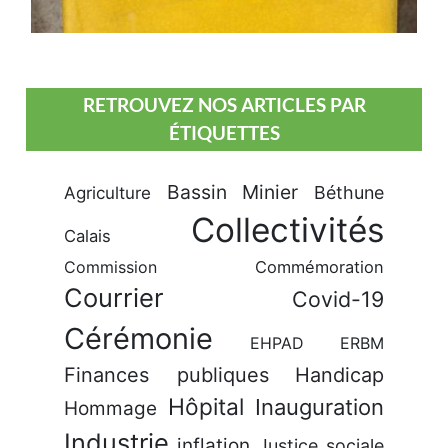
RETROUVEZ NOS ARTICLES PAR
ÉTIQUETTES
Bassin Minier
Béthune
Agriculture
Collectivités
Calais
Commission
Commémoration
Courrier
Covid-19
Cérémonie
EHPAD
ERBM
Finances publiques
Handicap
Hôpital
Inauguration
Hommage
Industrie
inflation
Justice sociale