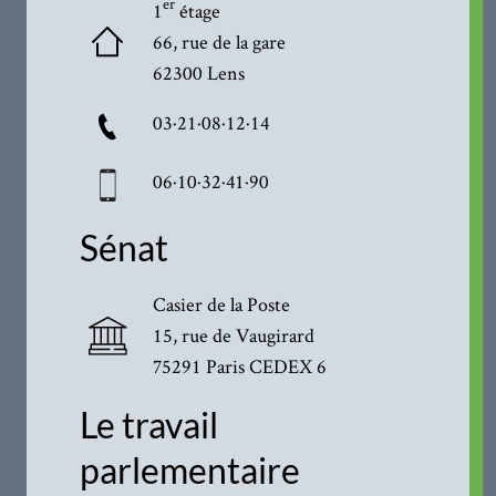
er
1
étage
66, rue de la gare
62300 Lens
03·21·08·12·14
06·10·32·41·90
Sénat
Casier de la Poste
15, rue de Vaugirard
75291 Paris CEDEX 6
Le travail
parlementaire