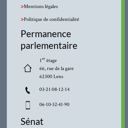
>
Mentions légales
>
Politique de confidentialité
Permanence
parlementaire
er
1
étage
66, rue de la gare
62300 Lens
03·21·08·12·14
06·10·32·41·90
Sénat