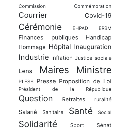
Commission
Commémoration
Courrier
Covid-19
Cérémonie
EHPAD
ERBM
Finances publiques
Handicap
Hôpital
Inauguration
Hommage
Industrie
inflation
Justice sociale
Maires
Ministre
Lens
Presse
Proposition de Loi
PLFSS
Président de la République
Question
Retraites
ruralité
Santé
Salarié
Sanitaire
Social
Solidarité
Sénat
Sport