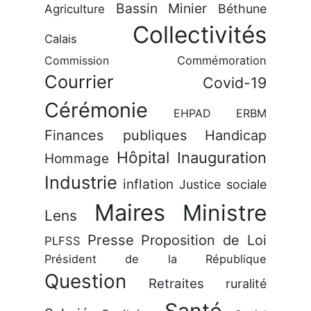
Bassin Minier
Béthune
Agriculture
Collectivités
Calais
Commission
Commémoration
Courrier
Covid-19
Cérémonie
EHPAD
ERBM
Finances publiques
Handicap
Hôpital
Inauguration
Hommage
Industrie
inflation
Justice sociale
Maires
Ministre
Lens
Presse
Proposition de Loi
PLFSS
Président de la République
Question
Retraites
ruralité
Santé