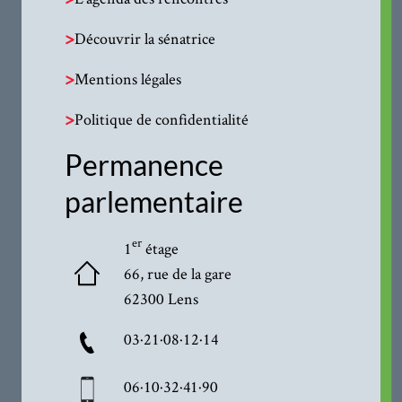
>
Découvrir la sénatrice
>
Mentions légales
>
Politique de confidentialité
Permanence
parlementaire
er
1
étage
66, rue de la gare
62300 Lens
03·21·08·12·14
06·10·32·41·90