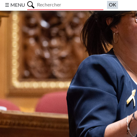
a
☰ MENU