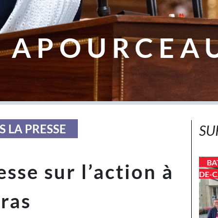
 APOURCEA
S LA PRESSE
SU
BA
sse sur l’action à
DE-C
rras