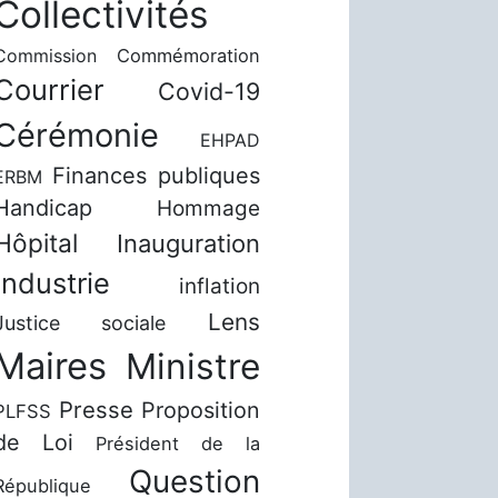
Collectivités
Commission
Commémoration
Courrier
Covid-19
Cérémonie
EHPAD
Finances publiques
ERBM
Handicap
Hommage
Hôpital
Inauguration
Industrie
inflation
Lens
Justice sociale
Maires
Ministre
Presse
Proposition
PLFSS
de Loi
Président de la
Question
République