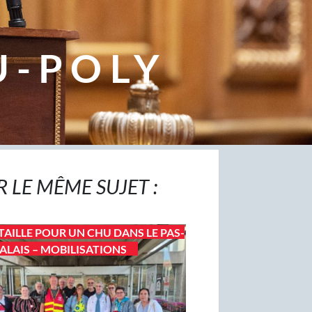
U-POLY
R LE MÊME SUJET :
TAILLE POUR UN CHU DANS LE PAS-
ALAIS – MOBILISATIONS