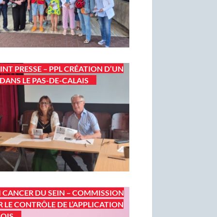
INT PRESSE – PPL CRÉATION D’UN
DANS LE PAS-DE-CALAIS
I CANCER DU SEIN – COMMISSION
 LE CONTRÔLE DE L’APPLICATION
LOIS