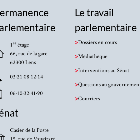
ermanence
Le travail
arlementaire
parlementaire
>
Dossiers en cours
er
1
étage
66, rue de la gare
>
Médiathèque
62300 Lens
>
Interventions au Sénat
03·21·08·12·14
>
Questions au gouvernemen
06·10·32·41·90
>
Courriers
énat
Casier de la Poste
15, rue de Vaugirard