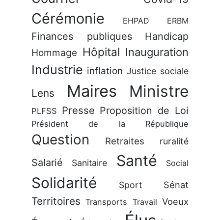
Cérémonie
EHPAD
ERBM
Finances publiques
Handicap
Hôpital
Inauguration
Hommage
Industrie
inflation
Justice sociale
Maires
Ministre
Lens
Presse
Proposition de Loi
PLFSS
Président de la République
Question
Retraites
ruralité
Santé
Salarié
Sanitaire
Social
Solidarité
Sénat
Sport
Territoires
Voeux
Transports
Travail