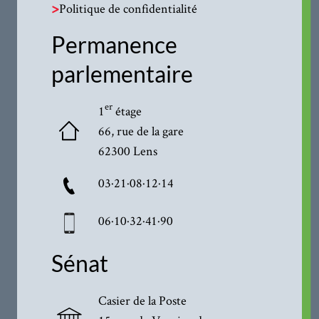
>
Politique de confidentialité
Permanence
parlementaire
er
1
étage
66, rue de la gare
62300 Lens
03·21·08·12·14
06·10·32·41·90
Sénat
Casier de la Poste