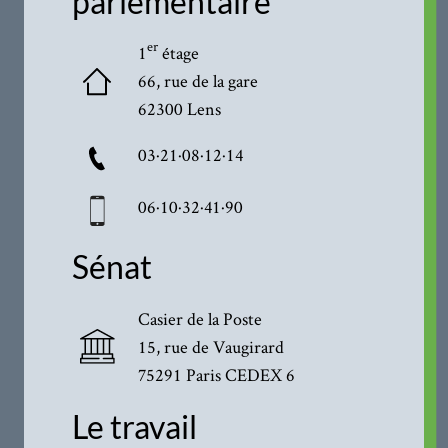
parlementaire
er
1
étage
66, rue de la gare
62300 Lens
03·21·08·12·14
06·10·32·41·90
Sénat
Casier de la Poste
15, rue de Vaugirard
75291 Paris CEDEX 6
Le travail