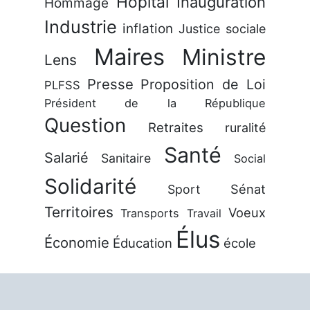
Hôpital
Inauguration
Hommage
Industrie
inflation
Justice sociale
Maires
Ministre
Lens
Presse
Proposition de Loi
PLFSS
Président de la République
Question
Retraites
ruralité
Santé
Salarié
Sanitaire
Social
Solidarité
Sénat
Sport
Territoires
Voeux
Transports
Travail
Élus
Économie
Éducation
école