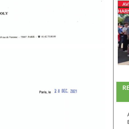
AV
HAR
R