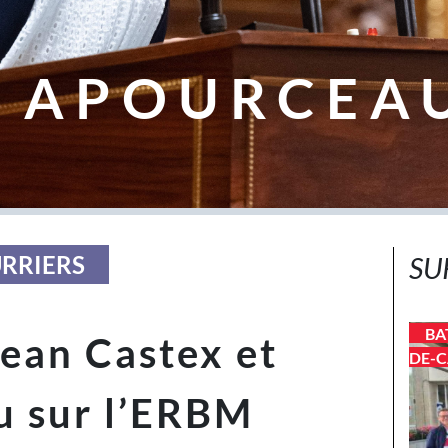
 APOURCEA
URRIERS
SU
BA
ean Castex et
DE-C
u sur l’ERBM