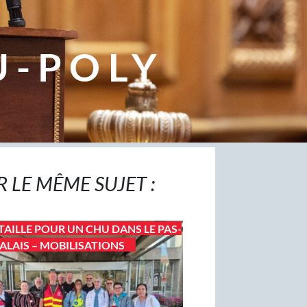
U-POLY
R LE MÊME SUJET :
TAILLE POUR UN CHU DANS LE PAS-
ALAIS – MOBILISATIONS