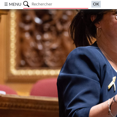
a
☰ MENU