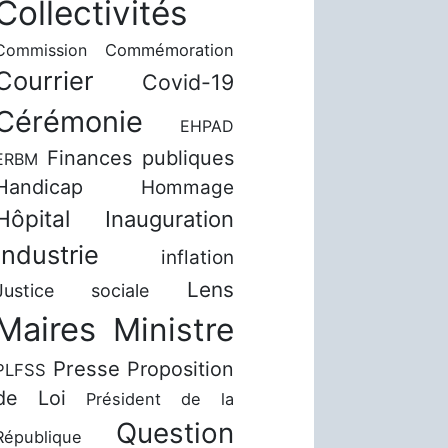
Collectivités
Commission
Commémoration
Courrier
Covid-19
Cérémonie
EHPAD
Finances publiques
ERBM
Handicap
Hommage
Hôpital
Inauguration
Industrie
inflation
Lens
Justice sociale
Maires
Ministre
Presse
Proposition
PLFSS
de Loi
Président de la
Question
République