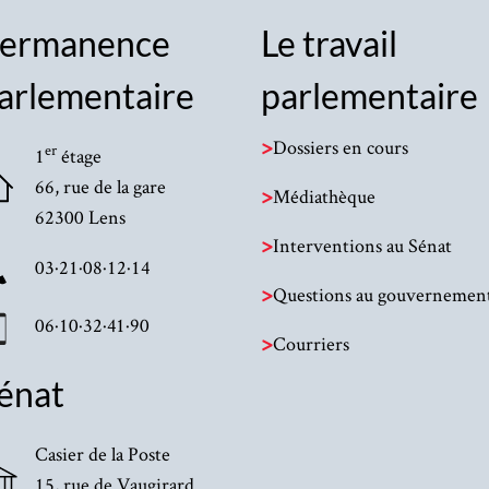
ermanence
Le travail
arlementaire
parlementaire
>
Dossiers en cours
er
1
étage
66, rue de la gare
>
Médiathèque
62300 Lens
>
Interventions au Sénat
03·21·08·12·14
>
Questions au gouvernemen
06·10·32·41·90
>
Courriers
énat
Casier de la Poste
15, rue de Vaugirard