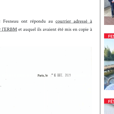
rc Fesneau ont répondu au
courrier adressé à
r l’ERBM
et auquel ils avaient été mis en copie à
FE
FÊ