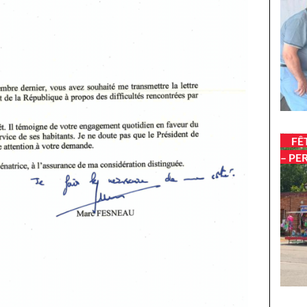
FÊ
– PE