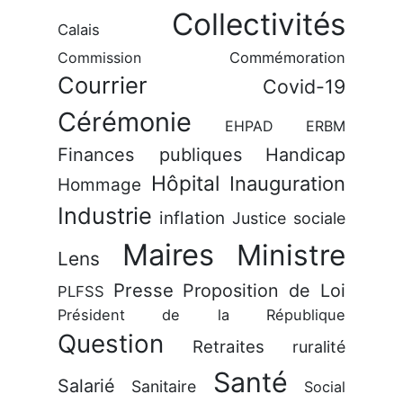
Collectivités
Calais
Commission
Commémoration
Courrier
Covid-19
Cérémonie
EHPAD
ERBM
Finances publiques
Handicap
Hôpital
Inauguration
Hommage
Industrie
inflation
Justice sociale
Maires
Ministre
Lens
Presse
Proposition de Loi
PLFSS
Président de la République
Question
Retraites
ruralité
Santé
Salarié
Sanitaire
Social