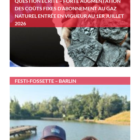
QUESTION ÉCRITE – FORTE AUGMENTATION
DES COÛTS FIXES D’ABONNEMENT AU GAZ
NATUREL ENTRÉE EN VIGUEUR AU 1ER JUILLET
2026
FESTI-FOSSETTE – BARLIN