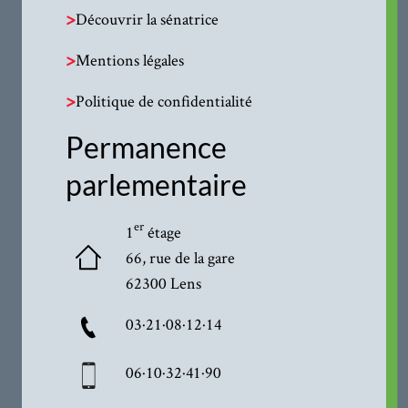
>
Découvrir la sénatrice
>
Mentions légales
>
Politique de confidentialité
Permanence
parlementaire
er
1
étage
66, rue de la gare
62300 Lens
03·21·08·12·14
06·10·32·41·90