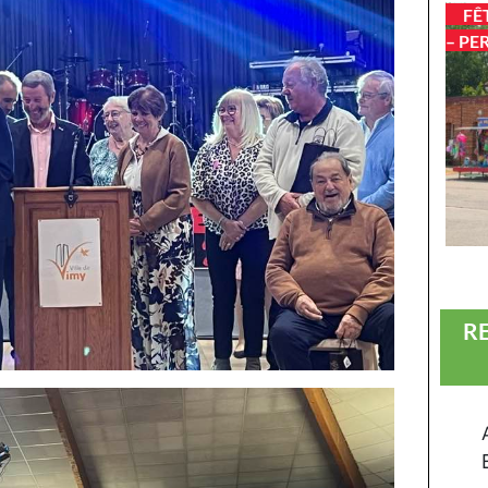
FÊ
– PE
R