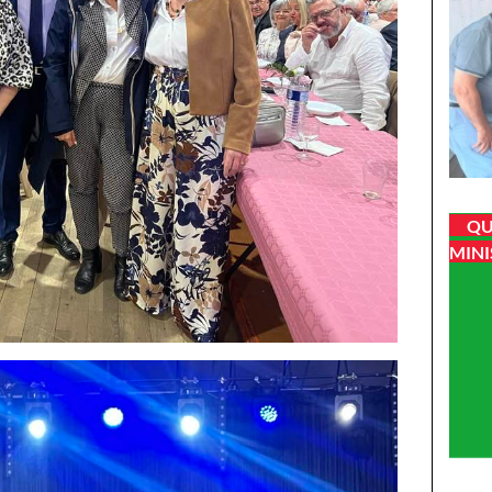
QU
MINI