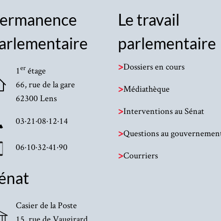
ermanence
Le travail
arlementaire
parlementaire
>
Dossiers en cours
er
1
étage
66, rue de la gare
>
Médiathèque
62300 Lens
>
Interventions au Sénat
03·21·08·12·14
>
Questions au gouvernemen
06·10·32·41·90
>
Courriers
énat
Casier de la Poste
15, rue de Vaugirard