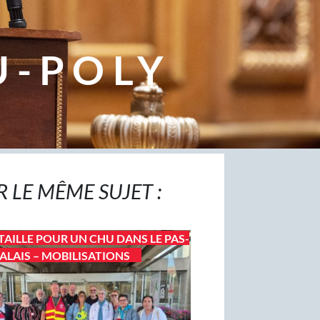
U-POLY
R LE MÊME SUJET :
TAILLE POUR UN CHU DANS LE PAS-
ALAIS – MOBILISATIONS