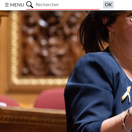
a
☰ MENU