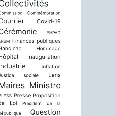
Collectivités
Commission
Commémoration
Courrier
Covid-19
Cérémonie
EHPAD
Finances publiques
ERBM
Handicap
Hommage
Hôpital
Inauguration
Industrie
inflation
Lens
Justice sociale
Maires
Ministre
Presse
Proposition
PLFSS
de Loi
Président de la
Question
République