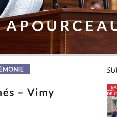
 APOURCEA
RÉMONIE
SU
BA
nés – Vimy
DE-C